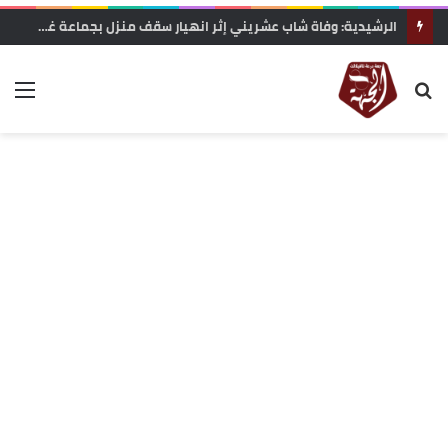
الرشيدية: وفاة شاب عشريني إثر انهيار سقف منزل بجماعة غريس السفلى