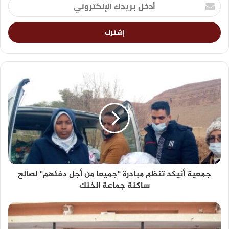
جمعية أنيكد تنظم مبادرة "جميعا من أجل دفئهم" لصالح
ساكنة جماعة الخنك