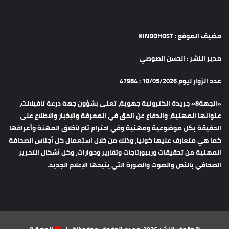
مضيف الموقع : NINDOHOST
مدير النشر : الحسن الصوصي
عدد الزوار ليوم 10/05/2026 : 47984
«الجهة8» جريدة الكترونية جهوية، تعنى بشؤون جهة درعة تافيلالت،
عنوانها المهنية، والدفاع عن الحق في المعرفة والإخبار والاطلاع على
الحقيقة بكل موضوعية ومهنية وفي احترام تام لأخلاق المهنة وأعرافها
كما هي متعارف عليها كونيا، وذلك من خلال استعمال كل أجناس الصحافة
المهنية من تحقيقات وريبورتاجات وتقارير وحوارات، وكل أشكال التحرير
الصحافي بالنص والصوت والصورة التي يتيحها الإعلام الجديد.