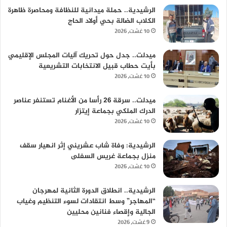
الرشيدية.. حملة ميدانية للنظافة ومحاصرة ظاهرة
الكلاب الضالة بحي أولاد الحاج
10 غشت، 2026
ميدلت.. جدل حول تحريك آليات المجلس الإقليمي
بأيت حطاب قبيل الانتخابات التشريعية
10 غشت، 2026
ميدلت.. سرقة 26 رأسا من الأغنام تستنفر عناصر
الدرك الملكي بجماعة إيتزار
10 غشت، 2026
الرشيدية: وفاة شاب عشريني إثر انهيار سقف
منزل بجماعة غريس السفلى
10 غشت، 2026
الرشيدية.. انطلاق الدورة الثانية لمهرجان
“المهاجر” وسط انتقادات لسوء التنظيم وغياب
الجالية وإقصاء فنانين محليين
9 غشت، 2026