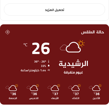
تحميل المزيد
حالة الطقس
26
℃
الرشيدية
36º - 26º
33%
1.44 كيلومتر/ساعة
غيوم متفرقة
36
36
37
37
36
℃
℃
℃
℃
℃
الأثنين
الثلاثاء
الأربعاء
الخميس
الجمعة