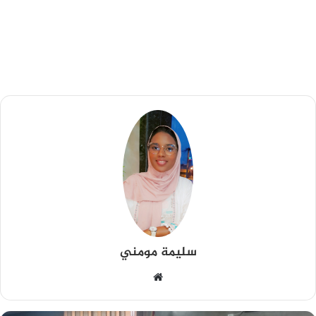
سليمة مومني