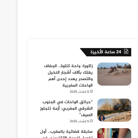
24 ساعة الأخيرة
زاكورة: واحة كتاوة.. الجفاف
يفتك بآلاف أشجار النخيل
والتصحر يهدد إحدى أهم
الواحات المغربية
6 غشت، 2026
“حرائق الواحات في الجنوب
الشرقي المغربي: أزمة تتجاوز
الصيف”
6 غشت، 2026
سابقة قضائية بالمغرب.. أول