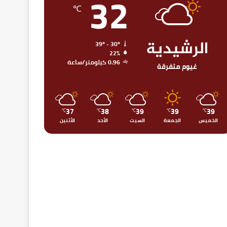
32
℃
الرشيدية
39º - 30º
22%
0.96 كيلومتر/ساعة
غيوم متفرقة
37
38
39
39
39
℃
℃
℃
℃
℃
الخميس
الجمعة
السبت
الأحد
الأثنين