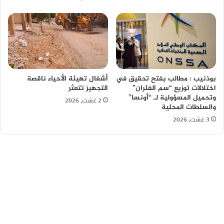
بوذنيب : مطالب بفتح تحقيق في
أشغال تهيئة الأحياء ناقصة
اختلالات توزيع “سم الفئران”
التجهيز تتعثر
وتحميل المسؤولية لـ “أونسا”
2 غشت، 2026
والسلطات المحلية
3 غشت، 2026