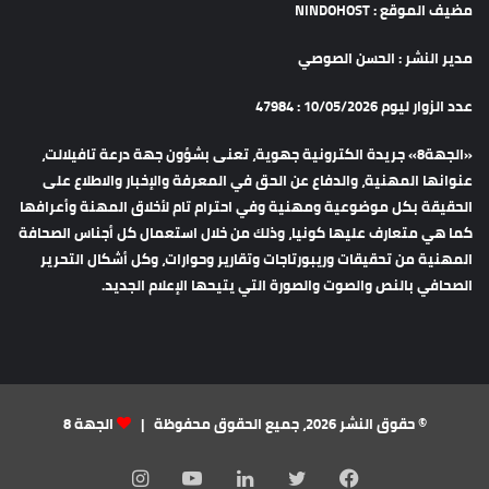
مضيف الموقع : NINDOHOST
مدير النشر : الحسن الصوصي
عدد الزوار ليوم 10/05/2026 : 47984
«الجهة8» جريدة الكترونية جهوية، تعنى بشؤون جهة درعة تافيلالت،
عنوانها المهنية، والدفاع عن الحق في المعرفة والإخبار والاطلاع على
الحقيقة بكل موضوعية ومهنية وفي احترام تام لأخلاق المهنة وأعرافها
كما هي متعارف عليها كونيا، وذلك من خلال استعمال كل أجناس الصحافة
المهنية من تحقيقات وريبورتاجات وتقارير وحوارات، وكل أشكال التحرير
الصحافي بالنص والصوت والصورة التي يتيحها الإعلام الجديد.
© حقوق النشر 2026، جميع الحقوق محفوظة |
الجهة 8