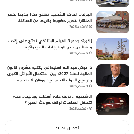
8 غشت، 2026
الجرف.. الحركة الشعبية تفتتح مقرا جديدا بقصر
المنقارة لتعزيز حضورها وقربها من الساكنة
8 غشت، 2026
زاكورة: جمعية الفيلم الوثائقي تحتج على إقصاء
ملفها من دعم المهرجانات السينمائية
8 غشت، 2026
ذ. مولاي عبد الله اسليماني يكتب: مشروع قانون
المالية لسنة 2027: بين استكمال الأوراش الكبرى
وترسيخ الدولة الاجتماعية ورهان الاستدامة
7 غشت، 2026
الرشيدية .. نزيف على أسفلت بوذنيب.. متى
تتدخل السلطات لوقف حوادث السير ؟
7 غشت، 2026
تحميل المزيد