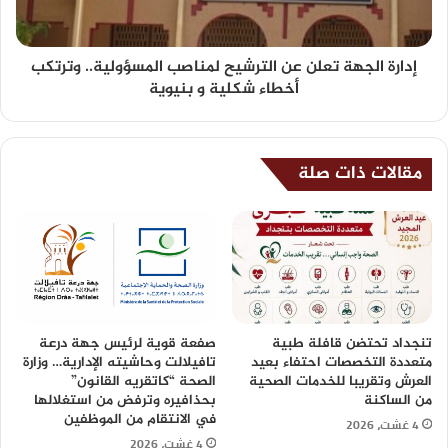
إدارة الجهة تعلن عن الترشيح لمناصب المسؤولية.. وترتكب
أخطاء شكلية و بنيوية
مقالات ذات صلة
تنجداد تحتضن قافلة طبية
صفعة قوية لرئيس جهة درعة
متعددة التخصصات احتفاء بعيد
تافيلالت وحاشيته الإدارية… وزارة
العرش وتقريبا للخدمات الصحية
الصحة “كاتقريه القانون”
من الساكنة
بحذافيره وترفض من استغلالها
في الانتقام من الموظفين
4 غشت، 2026
4 غشت، 2026