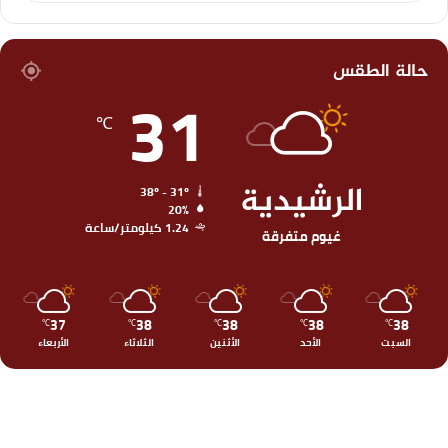
حالة الطقس
31
℃
الرشيدية
38º - 31º
20%
1.24 كيلومتر/ساعة
غيوم متفرقة
37
38
38
38
38
℃
℃
℃
℃
℃
السبت
الأحد
الأثنين
الثلاثاء
الأربعاء