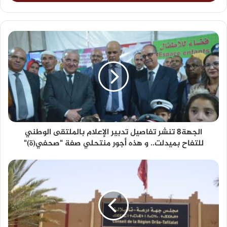
الجهة8 تنشر تفاصيل تدبير الإعلام بالملتقى الوطني
للتفاح بميدلت.. و هذه أجور منتحلي صفة "صحفي(ة)"