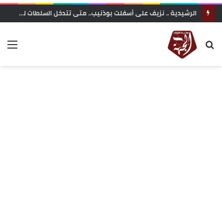
الرشيدية .. نزيف على أسفلت بوذنيب.. متى تتدخل السلطات لوقف حوادث السير ؟