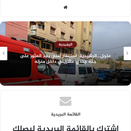
الرشيدية
عاجل…الرشيدية: استنفار أمني بعد العثور على
جثة جندي عشريني داخل منزله
القائمة البريدية
اشترك بالقائمة البريدية ليصلك