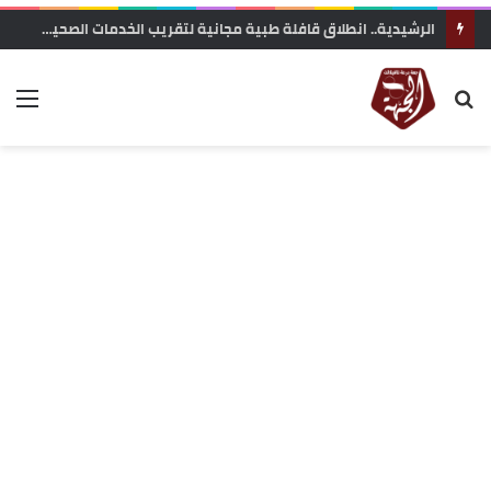
الرشيدية.. انطلاق قافلة طبية مجانية لتقريب الخدمات الصحية من ساكنة تنجداد وفركلة العليا