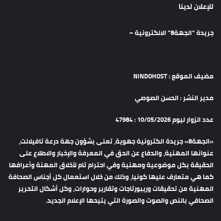
للإعلان لدينا
جريدة “الجهة8” الالكترونية –
مضيف الموقع : NINDOHOST
مدير النشر : الحسن الصوصي
عدد الزوار ليوم 10/05/2026 : 47984
«الجهة8» جريدة الكترونية جهوية، تعنى بشؤون جهة درعة تافيلالت،
عنوانها المهنية، والدفاع عن الحق في المعرفة والإخبار والاطلاع على
الحقيقة بكل موضوعية ومهنية وفي احترام تام لأخلاق المهنة وأعرافها
كما هي متعارف عليها كونيا، وذلك من خلال استعمال كل أجناس الصحافة
المهنية من تحقيقات وريبورتاجات وتقارير وحوارات، وكل أشكال التحرير
الصحافي بالنص والصوت والصورة التي يتيحها الإعلام الجديد.