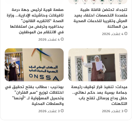
تنجداد تحتضن قافلة طبية
صفعة قوية لرئيس جهة درعة
متعددة التخصصات احتفاء بعيد
تافيلالت وحاشيته الإدارية… وزارة
العرش وتقريبا للخدمات الصحية
الصحة “كاتقريه القانون”
من الساكنة
بحذافيره وترفض من استغلالها
في الانتقام من الموظفين
4 غشت، 2026
4 غشت، 2026
ميدلت: تنفيذ قرار توقيف رئيسة
بوذنيب : مطالب بفتح تحقيق في
جماعة بومية بعد حكم نهائي..
اختلالات توزيع “سم الفئران”
حفل وداع ورسائل تفتح باب
وتحميل المسؤولية لـ “أونسا”
التكهنات
والسلطات المحلية
3 غشت، 2026
3 غشت، 2026