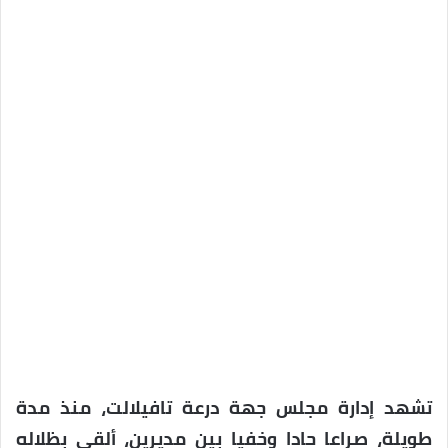
تشهد إدارة مجلس جهة درعة تافيلالت، منذ مدة
طويلة، صراعا حادا وخفيا بين مديرين، ألقى بظلاله