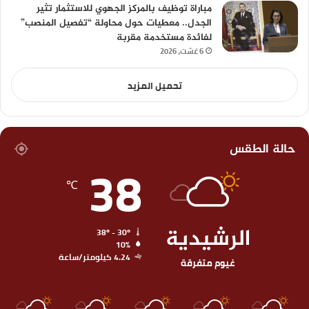
مباراة توظيف بالمركز الجهوي للاستثمار تثير
الجدل.. معطيات حول محاولة “تفصيل المنصب”
لفائدة مستخدمة مقربة
6 غشت، 2026
تحميل المزيد
حالة الطقس
38
℃
الرشيدية
38º - 30º
10%
4.24 كيلومتر/ساعة
غيوم متفرقة