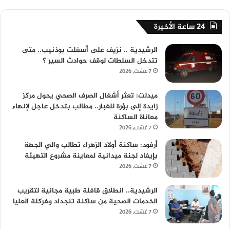
24 ساعة الأخيرة
الرشيدية .. نزيف على أسفلت بوذنيب.. متى
تتدخل السلطات لوقف حوادث السير ؟
7 غشت، 2026
ميدلت: تعثر أشغال الصرف الصحي يحول مركز
زايدة إلى بؤرة للغبار.. مطالب بتدخل عاجل لإنهاء
معاناة الساكنة
7 غشت، 2026
أرفود: ساكنة أولاد الزهراء تطالب والي الجهة
بإيفاد لجنة ميدانية لمعاينة مشروع التهيئة
7 غشت، 2026
الرشيدية.. انطلاق قافلة طبية مجانية لتقريب
الخدمات الصحية من ساكنة تنجداد وفركلة العليا
7 غشت، 2026